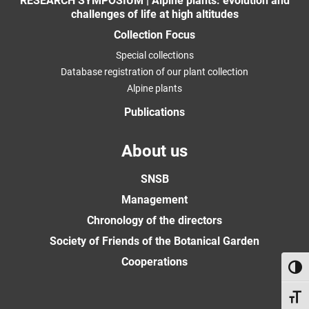
RESEARCH SYMPOSIUM | Alpine plants: evolution and
challenges of life at high altitudes
Collection Focus
Special collections
Database registration of our plant collection
Alpine plants
Publications
About us
SNSB
Management
Chronology of the directors
Society of Friends of the Botanical Garden
Cooperations
Toggl
Toggl