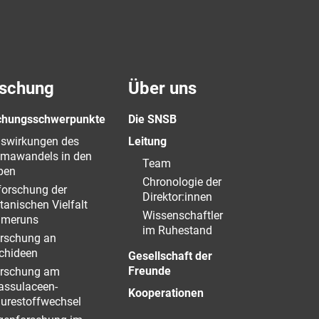
schung
Über uns
chungsschwerpunkte
Die SNSB
swirkungen des
Leitung
imawandels in den
Team
pen
Chronologie der
forschung der
Direktor:innen
tanischen Vielfalt
Wissenschaftler
meruns
im Ruhestand
rschung an
chideen
Gesellschaft der
Freunde
rschung am
assulaceen-
Kooperationen
urestoffwechsel