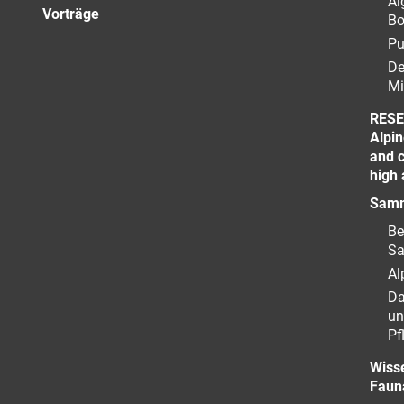
Al
Vorträge
Bo
Pu
De
Mi
RESE
Alpin
and c
high 
Samm
Be
S
Al
Da
un
Pf
Wiss
Faun