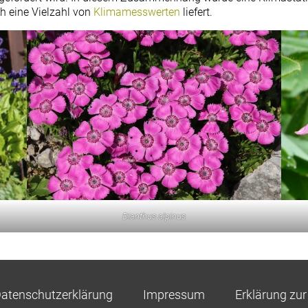
h eine Vielzahl von
Klimamesswerten
liefert.
Dianthus alpinus
atenschutzerklärung
Impressum
Erklärung zur 