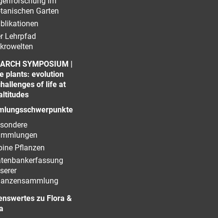
genforschung im
tanischen Garten
blikationen
r Lehrpfad
krowelten
ARCH SYMPOSIUM |
e plants: evolution
hallenges of life at
altitudes
lungsschwerpunkte
sondere
ammlungen
pine Pflanzen
tenbankerfassung
serer
lanzensammlung
enswertes zu Flora &
a