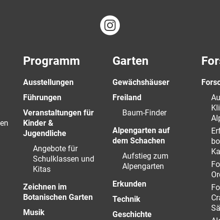
Programm
Garten
For
Ausstellungen
Gewächshäuser
Fors
Führungen
Freiland
Au
Kl
Veranstaltungen für
Baum-Finder
Al
en
Kinder &
Alpengarten auf
Er
Jugendliche
dem Schachen
bo
Angebote für
Ka
Aufstieg zum
Schulklassen und
Fo
Alpengarten
Kitas
Or
Erkunden
Zeichnen im
Fo
Botanischen Garten
Cr
Technik
Sä
Musik
Geschichte