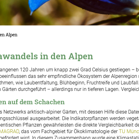
en Alpen
wandels in den Alpen
gangenen 120 Jahren um knapp zwei Grad Celsius gestiegen – be
 beeinflussen das sehr empfindliche Ökosystem der Alpenregion
ythmen, wie Laubentfaltung, Blühbeginn, Fruchtreife und Laubf
 Gärten durchgeführt – allerdings nur in tieferen Lagen. Vergle
en auf dem Schachen
es Netzwerks arktisch-alpiner Gärten, mit dessen Hilfe diese Date
gsschlüssel ausgearbeitet. Die Indikatorpflanzen werden veget
ntischen Pflanzen gewährleisten die direkte Vergleichbarkeit de
IMAGRAD
, das vom Fachgebiet für Ökoklimatologie der
TU Münc
gefördert wird. In diesem Zusammenhang wurde eine Klimastati