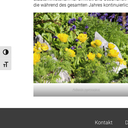
die während des gesamten Jahres kontinuierlic
Umschalten auf hohe Kontraste
Schrift vergrößern
Adonis pyrenaica
Kontakt
D