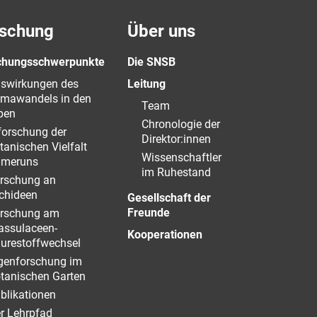
schung
Über uns
chungsschwerpunkte
Die SNSB
swirkungen des
Leitung
imawandels in den
Team
pen
Chronologie der
forschung der
Direktor:innen
tanischen Vielfalt
Wissenschaftler
meruns
im Ruhestand
rschung an
chideen
Gesellschaft der
Freunde
rschung am
assulaceen-
Kooperationen
urestoffwechsel
genforschung im
tanischen Garten
blikationen
r Lehrpfad