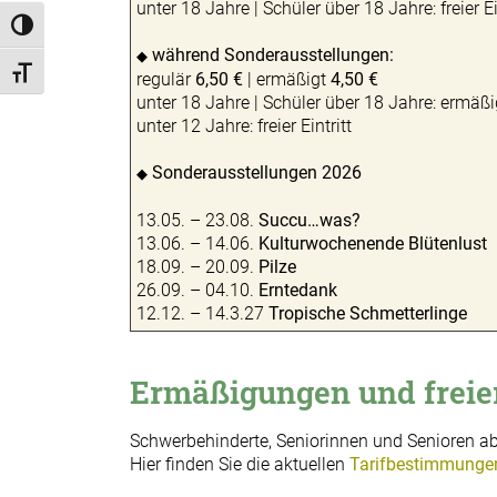
unter 18 Jahre | Schüler über 18 Jahre: freier Ei
Umschalten auf hohe Kontraste
während Sonderausstellungen:
◆
Schrift vergrößern
regulär
6,50 €
| ermäßigt
4,50 €
unter 18 Jahre | Schüler über 18 Jahre: ermäßig
unter 12 Jahre: freier Eintritt
Sonderausstellungen 2026
◆
13.05. – 23.08.
Succu…was?
13.06. – 14.06.
Kulturwochenende Blütenlu
18.09. – 20.09.
Pilze
26.09. – 04.10.
Erntedan
12.12. – 14.3.27
Tropische Schmetterlinge
Ermäßigungen und freier
Schwerbehinderte, Seniorinnen und Senioren ab 
Hier finden Sie die aktuellen
Tarifbestimmunge