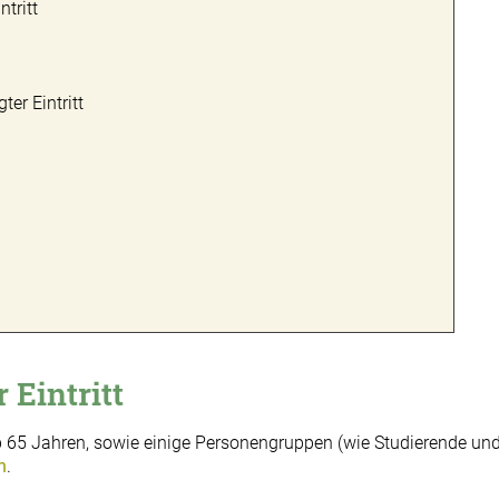
ntritt
ter Eintritt
st
k
 Eintritt
65 Jahren, sowie einige Personengruppen (wie Studierende und F
n
.