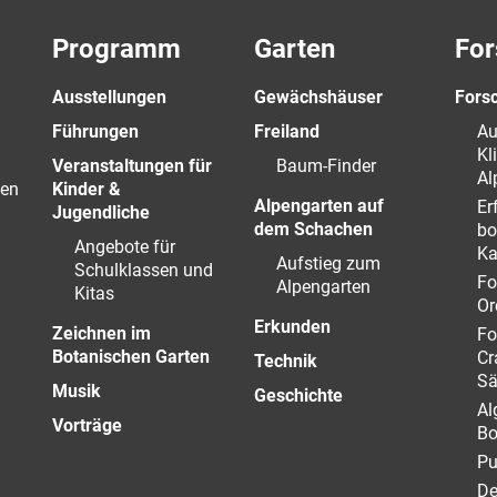
Programm
Garten
For
Ausstellungen
Gewächshäuser
Fors
Führungen
Freiland
Au
Kl
Veranstaltungen für
Baum-Finder
Al
en
Kinder &
Alpengarten auf
Er
Jugendliche
dem Schachen
bo
Angebote für
Ka
Aufstieg zum
Schulklassen und
Fo
Alpengarten
Kitas
Or
Erkunden
Zeichnen im
Fo
Botanischen Garten
Cr
Technik
Sä
Musik
Geschichte
Al
Vorträge
Bo
Pu
De