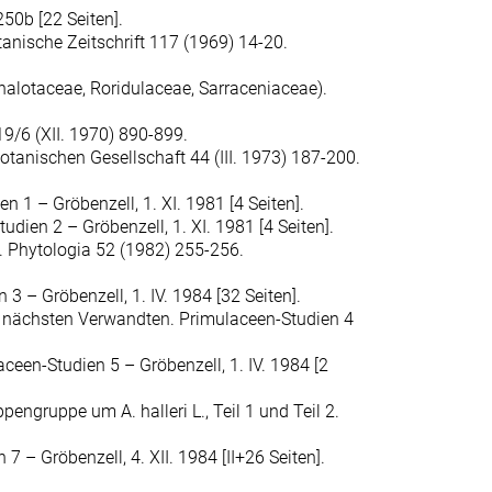
250b [22 Seiten].
tanische Zeitschrift 117 (1969) 14-20.
alotaceae, Roridulaceae, Sarraceniaceae).
19/6 (XII. 1970) 890-899.
tanischen Gesellschaft 44 (III. 1973) 187-200.
 1 – Gröbenzell, 1. XI. 1981 [4 Seiten].
dien 2 – Gröbenzell, 1. XI. 1981 [4 Seiten].
). Phytologia 52 (1982) 255-256.
 – Gröbenzell, 1. IV. 1984 [32 Seiten].
ren nächsten Verwandten. Primulaceen-Studien 4
ceen-Studien 5 – Gröbenzell, 1. IV. 1984 [2
pengruppe um A. halleri L., Teil 1 und Teil 2.
– Gröbenzell, 4. XII. 1984 [II+26 Seiten].