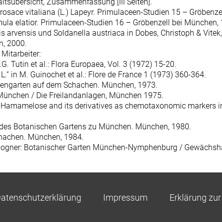
altsübersicht, Zusammenfassung [III Seiten].
rosace vitaliana (L.) Lapeyr. Primulaceen-Studien 15 – Gröbenzell
mula elatior. Primulaceen-Studien 16 – Gröbenzell bei München, 1.
s arvensis und Soldanella austriaca in Dobes, Christoph & Vi
n, 2000.
Mitarbeiter:
.G. Tutin et al.: Flora Europaea, Vol. 3 (1972) 15-20.
 L.“ in M. Guinochet et al.: Flore de France 1 (1973) 360-364.
lpengarten auf dem Schachen. München, 1973.
n München / Die Freilandanlagen, München 1975.
ess: Hamamelose and its derivatives as chemotaxonomic markers 
en des Botanischen Gartens zu München. München, 1980.
chachen. München, 1984.
, J. Bogner: Botanischer Garten München-Nymphenburg / Gewächsh
atenschutzerklärung
Impressum
Erklärung zur 