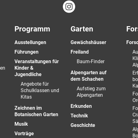
Programm
Garten
For
Ausstellungen
Gewächshäuser
Fors
Führungen
Freiland
Au
Kl
Veranstaltungen für
Baum-Finder
Al
en
Kinder &
Alpengarten auf
Er
Jugendliche
dem Schachen
bo
Angebote für
Ka
Aufstieg zum
Schulklassen und
Fo
Alpengarten
Kitas
Or
Erkunden
Zeichnen im
Fo
Botanischen Garten
Cr
Technik
Sä
Musik
Geschichte
Al
Vorträge
Bo