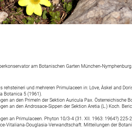
7 Oberkonservator am Botanischen Garten München-Nymphenburg
 rehsteineri und mehreren Primulaceen in: Löve, Àskel and Do
a Botanica 5 (1961).
en an den Primeln der Sektion Auricula Pax. Österreichische Bo
en an den Androsace-Sippen der Sektion Aretia (L.) Koch. Beri
gen an Primulaceen. Phyton 10/3-4 (31. XII. 1963: 1964?) 225-
ace-Vitaliana-Douglasia-Verwandtschaft. Mitteilungen der Bota