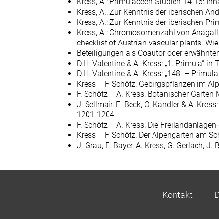
Kress, A.: Primulaceen-Studien 14-16: Inh
Kress, A.: Zur Kenntnis der iberischen And
Kress, A.: Zur Kenntnis der iberischen Pri
Kress, A.: Chromosomenzahl von Anagalli
checklist of Austrian vascular plants. Wie
Beteiligungen als Coautor oder erwähnter 
D.H. Valentine & A. Kress: „1. Primula“ in T
D.H. Valentine & A. Kress: „148. – Primula
Kress – F. Schötz: Gebirgspflanzen im A
F. Schötz – A. Kress: Botanischer Garte
J. Sellmair, E. Beck, O. Kandler & A. Kr
1201-1204.
F. Schötz – A. Kress: Die Freilandanlag
Kress – F. Schötz: Der Alpengarten am S
J. Grau, E. Bayer, A. Kress, G. Gerlach
Kontakt
D