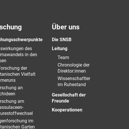
schung
Über uns
chungsschwerpunkte
Die SNSB
swirkungen des
Leitung
imawandels in den
Team
pen
Chronologie der
forschung der
Direktor:innen
tanischen Vielfalt
Wissenschaftler
meruns
im Ruhestand
rschung an
chideen
Gesellschaft der
Freunde
rschung am
assulaceen-
Kooperationen
urestoffwechsel
genforschung im
tanischen Garten