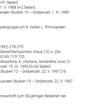
+51 Seiten].
. V. 1988 [I+2 Seiten].
ceen-Studien 10 – Gröbenzell, 1. III. 1989
.
Sippengruppe um A. halleri L. Primulaceen-
(1992) 278-279.
eweihfarnpavillon (Haus 12) in „Die
2-69; 110-125.
usifolia, A. vitaliana, Soldanella clusii, S.
ll, 15. XI. 1995 [II+26 Seiten].
-Studien 12 – Gröbenzell, 22. II. 1997 [16
ulaceen-Studien 13 – Gröbenzell, 22. II. 1997
äumsschrift zum 50-jährigen Bestehen der