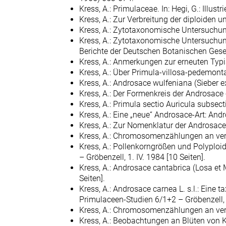
Kress, A.: Primulaceae. In: Hegi, G.: Illus
Kress, A.: Zur Verbreitung der diploiden 
Kress, A.: Zytotaxonomische Untersuchun
Kress, A.: Zytotaxonomische Untersuchun
Berichte der Deutschen Botanischen Gesel
Kress, A.: Anmerkungen zur erneuten Typi
Kress, A.: Über Primula-villosa-pedemont
Kress, A.: Androsace wulfeniana (Sieber e
Kress, A.: Der Formenkreis der Androsace 
Kress, A.: Primula sectio Auricula subsec
Kress, A.: Eine „neue“ Androsace-Art: An
Kress, A.: Zur Nomenklatur der Androsace
Kress, A.: Chromosomenzählungen an versc
Kress, A.: Pollenkorngrößen und Polyploid
– Gröbenzell, 1. IV. 1984 [10 Seiten].
Kress, A.: Androsace cantabrica (Losa et 
Seiten].
Kress, A.: Androsace carnea L. s.l.: Eine t
Primulaceen-Studien 6/1+2 – Gröbenzell, 
Kress, A.: Chromosomenzählungen an versch
Kress, A.: Beobachtungen an Blüten von Ka