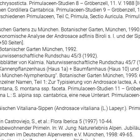
chrysosticta. Primulaceen-Studien 8 – Gröbenzell, 11. V. 1988 [II
chen Cordillera Cantabrica. Primulaceen-Studien 9 – Gröbenzell, 11
hiedenen Primulaceen, Teil C, Primula, Sectio Auricula. Primula
nischen Gartens zu München. Botanischer Garten, München, 1990
taxonomische Analyse der Androsace adfinis Biroli s. l. und der 
+50 Seiten].
 Botanischer Garten München, 1992.
aturwissenschaftliche Rundschau 45/3 (1992).
aubblätter von Kalmia. Naturwissenschaftliche Rundschau 45/7 
 Kannenpflanzenhaus (Haus 1a) + Baumfarnhaus (Haus 10) und G
 München-Nymphenburg“. Botanischer Garten München, 1995: 6
zelner Namen, Teil 1: Zur Typisierung von Androsace lactea, A. obt
ntana, S. montana ssp. faceta. Primulaceen-Studien 11 – Gröbenze
ina L.: S. alpina ssp. cantabrica, eine neue Unterart. Primulaceen
ischen Vitaliana-Sippen (Androsace vitaliana (L.) Lapeyr.). Prim
 Castroviejo, S., et al.: Flora Iberica 5 (1997) 10-44.
rgsbewohnender Primeln. In: W. Jung: Naturerlebnis Alpen. Jubil
ünchen im Deutschen Alpenverein e.V. München, 1998: 49-65.