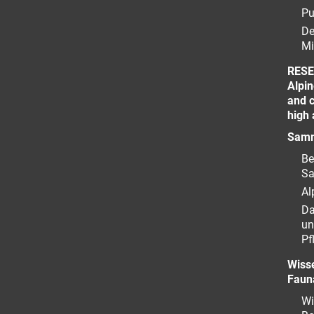
Pu
De
Mi
RESE
Alpin
and c
high 
Samm
Be
S
Al
Da
un
Pf
Wiss
Faun
Wi