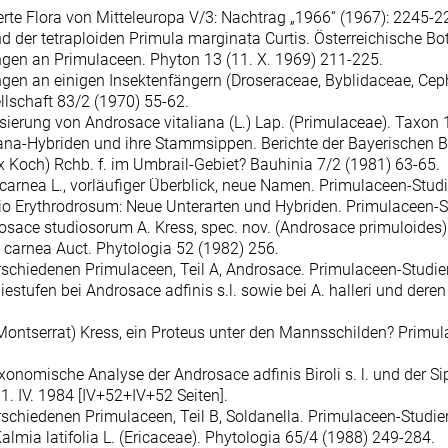
trierte Flora von Mitteleuropa V/3: Nachtrag „1966“ (1967): 2245-2
und der tetraploiden Primula marginata Curtis. Österreichische Bo
gen an Primulaceen. Phyton 13 (11. X. 1969) 211-225.
gen an einigen Insektenfängern (Droseraceae, Byblidaceae, Ceph
lschaft 83/2 (1970) 55-62.
sierung von Androsace vitaliana (L.) Lap. (Primulaceae). Taxon 
ana-Hybriden und ihre Stammsippen. Berichte der Bayerischen Bo
x Koch) Rchb. f. im Umbrail-Gebiet? Bauhinia 7/2 (1981) 63-65.
carnea L., vorläufiger Überblick, neue Namen. Primulaceen-Studien
tio Erythrodrosum: Neue Unterarten und Hybriden. Primulaceen-Stu
drosace studiosorum A. Kress, spec. nov. (Androsace primuloides
 carnea Auct. Phytologia 52 (1982) 256.
hiedenen Primulaceen, Teil A, Androsace. Primulaceen-Studien 3
iestufen bei Androsace adfinis s.l. sowie bei A. halleri und de
Montserrat) Kress, ein Proteus unter den Mannsschilden? Primula
axonomische Analyse der Androsace adfinis Biroli s. l. und der Sip
1. IV. 1984 [IV+52+IV+52 Seiten].
iedenen Primulaceen, Teil B, Soldanella. Primulaceen-Studien 7 
lmia latifolia L. (Ericaceae). Phytologia 65/4 (1988) 249-284.