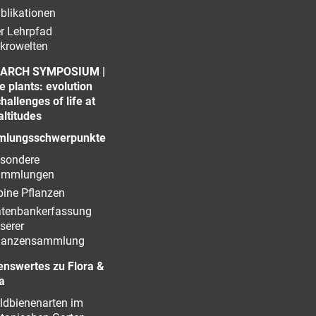
blikationen
r Lehrpfad
krowelten
ARCH SYMPOSIUM |
e plants: evolution
hallenges of life at
altitudes
lungsschwerpunkte
sondere
ammlungen
pine Pflanzen
tenbankerfassung
serer
lanzensammlung
enswertes zu Flora &
a
ldbienenarten im