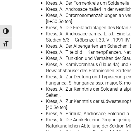
Kress, A.: Der Formenkreis um Soldanella 
Kress, A.: Androsace halleri in der westli
Kress, A.: Chromosomenzählungen an versc
[II+50 Seiten].
Kress, A.: Die Freilandanlagen des Bota
Umschalten auf hohe Kontraste
Kress, A.: Androsace carnea L. s.l.: Eine 
Studien 6/3 – Gröbenzell, 30. VI. 1991 [IV
Schrift vergrößern
Kress, A.: Der Alpengarten am Schachen.
Kress, A.: Titelbild – Kannenpflanzen. N
Kress, A.: Funktion und Verhalten der St
Kress, A.: Karnivorenhaus (Haus 4a) und
Gewächshäuser des Botanischen Gartens
Kress, A.: Zur Deutung und Typisierung ein
hungarica, S. hungarica ssp. major, S. mo
Kress, A.: Zur Kenntnis der Soldanella alp
Seiten].
Kress, A.: Zur Kenntnis der südwesteuropä
[40 Seiten].
Kress, A.: Primula, Androsace, Soldanella in
Kress, A.: Die Aurikeln, eine Gruppe gebi
Naturkundlichen Abteilung der Sektion M