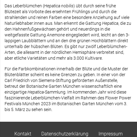
Das Leberblümchen (
Hepatica nobilis
) übt durch seine frühe
Blütezeit als Vorbote des ersehnten Frühlings und durch die
strahlenden und reinen Farben eine besondere Anziehung auf viele
Naturliebhaber:innen aus. Man erkennt die Gattung
Hepatica
, die zu
den Hahnenfußgewächsen gehört und neuerdings in die
weitgefasste Gattung
Anemone
eingegliedert wird, leicht an den 3-
lappigen Laubblättern und an den drei grünen Hochblättern direkt
unterhalb der hübschen Blüten. Es gibt nur zwölf Leberblümchen-
Arten, die allesamt in der nördlichen Hemisphäre verbreitet sind,
aber etliche Varietäten und mehr als 3.000 Kultivare.
Für die Farbkombinationen innerhalb der Blüte und die Muster der
Blütenblätter scheint es keine Grenzen zu geben. In einer von der
Carl Friedrich von Siemens-Stiftung geförderten Außenstelle,
betreut der Botanische Garten München wissenschaftlich eine
einzigartige
Hepatica
-Sammlung. Im kommenden Jahr wird diese
faszinierende Leberblümchen-Vielfalt im Rahmen des Flower Power
Festivals München 2023 im Botanischen Garten München vom 3.
bis 5. März zu sehen sein.
Kontakt
Datenschutzerklärung
Impressum