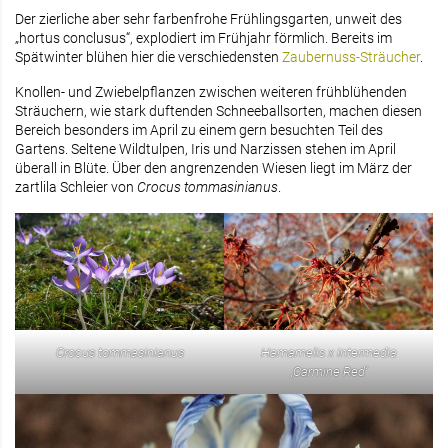
Der zierliche aber sehr farbenfrohe Frühlingsgarten, unweit des
„hortus conclusus“, explodiert im Frühjahr förmlich. Bereits im
Spätwinter blühen hier die verschiedensten
Zaubernuss-Sträucher
.
Knollen- und Zwiebelpflanzen zwischen weiteren frühblühenden
Sträuchern, wie stark duftenden Schneeballsorten, machen diesen
Bereich besonders im April zu einem gern besuchten Teil des
Gartens. Seltene Wildtulpen, Iris und Narzissen stehen im April
überall in Blüte. Über den angrenzenden Wiesen liegt im März der
zartlila Schleier von
Crocus tommasinianus
.
Crocus tommasinianus
Hamamelis x intermedia
‚Carmine Red‘