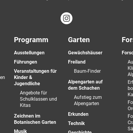
Programm
Garten
For
Ausstellungen
Gewächshäuser
Fors
Führungen
Freiland
Au
Kl
Veranstaltungen für
Baum-Finder
Al
en
Kinder &
Alpengarten auf
Er
Jugendliche
dem Schachen
bo
Angebote für
Ka
Aufstieg zum
Schulklassen und
Fo
Alpengarten
Kitas
Or
Erkunden
Zeichnen im
Fo
Botanischen Garten
Cr
Technik
Sä
Musik
Geschichte