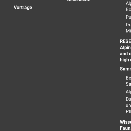
Al
Vorträge
Bo
Pu
De
Mi
RESE
Alpin
and c
high 
Samm
Be
S
Al
Da
un
Pf
Wiss
Faun