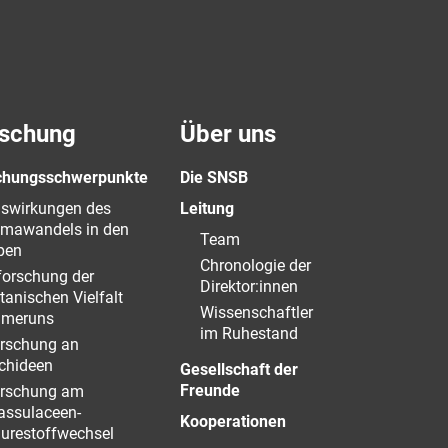
schung
Über uns
chungsschwerpunkte
Die SNSB
swirkungen des
Leitung
imawandels in den
Team
pen
Chronologie der
forschung der
Direktor:innen
tanischen Vielfalt
Wissenschaftler
meruns
im Ruhestand
rschung an
chideen
Gesellschaft der
Freunde
rschung am
assulaceen-
Kooperationen
urestoffwechsel