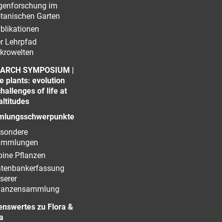
genforschung im
tanischen Garten
blikationen
r Lehrpfad
krowelten
ARCH SYMPOSIUM |
e plants: evolution
hallenges of life at
altitudes
lungsschwerpunkte
sondere
ammlungen
pine Pflanzen
tenbankerfassung
serer
lanzensammlung
enswertes zu Flora &
a