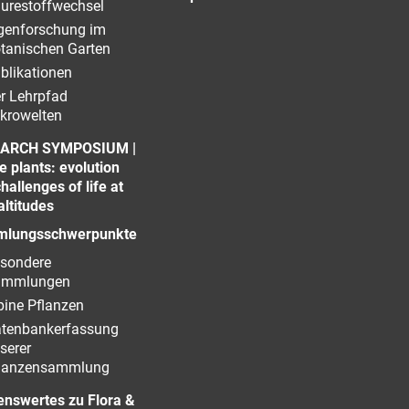
urestoffwechsel
genforschung im
tanischen Garten
blikationen
r Lehrpfad
krowelten
ARCH SYMPOSIUM |
e plants: evolution
hallenges of life at
altitudes
lungsschwerpunkte
sondere
ammlungen
pine Pflanzen
tenbankerfassung
serer
lanzensammlung
enswertes zu Flora &