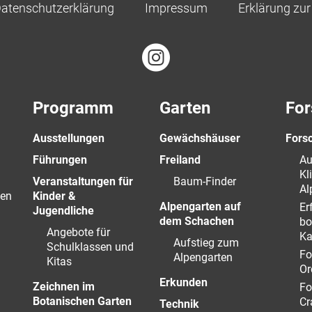
atenschutzerklärung
Impressum
Erklärung zur 
Programm
Garten
For
Ausstellungen
Gewächshäuser
Fors
Führungen
Freiland
Au
Kl
Veranstaltungen für
Baum-Finder
Al
en
Kinder &
Alpengarten auf
Er
Jugendliche
dem Schachen
bo
Angebote für
Ka
Aufstieg zum
Schulklassen und
Fo
Alpengarten
Kitas
Or
Erkunden
Zeichnen im
Fo
Botanischen Garten
Cr
Technik