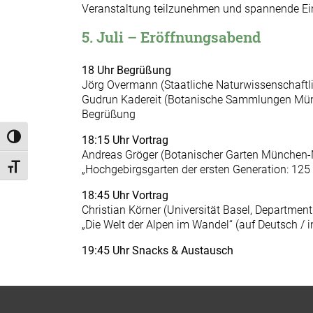
Veranstaltung teilzunehmen und spannende Einb
5. Juli – Eröffnungsabend
18 Uhr
Begrüßung
Jörg Overmann (Staatliche Naturwissenschaft
Gudrun Kadereit (Botanische Sammlungen Mü
Begrüßung
Umschalten auf hohe Kontraste
18:15 Uhr
Vortrag
Andreas Gröger (Botanischer Garten München
Schrift vergrößern
„Hochgebirgsgarten der ersten Generation: 125
18:45 Uhr
Vortrag
Christian Körner (Universität Basel, Departme
„Die Welt der Alpen im Wandel“ (auf Deutsch / 
19:45 Uhr
Snacks & Austausch