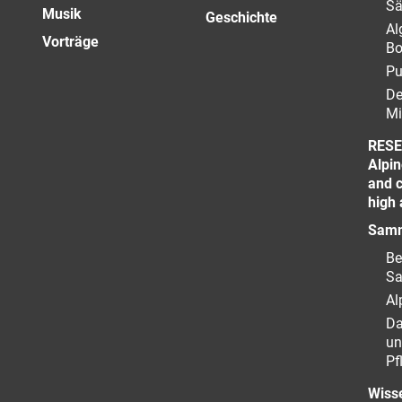
Sä
Musik
Geschichte
Al
Vorträge
Bo
Pu
De
Mi
RESE
Alpin
and c
high 
Samm
Be
S
Al
Da
un
Pf
Wiss