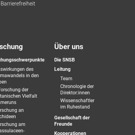
Barrierefreiheit
schung
Über uns
chungsschwerpunkte
Die SNSB
swirkungen des
Leitung
imawandels in den
Team
pen
Chronologie der
forschung der
Direktor:innen
tanischen Vielfalt
Wissenschaftler
meruns
im Ruhestand
rschung an
chideen
Gesellschaft der
Freunde
rschung am
assulaceen-
Kooperationen